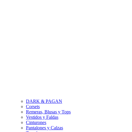
DARK & PAGAN
Corsets
Remeras, Blusas y Tops
Vestidos y Faldas
Cinturones
Pantalones y Calzas