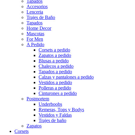
Tapados
Accesorios
Lenceria
Trajes de Baño
Tapados
Home Decor
Mascotas
For Men
A Pedido
Corsets a pedido
Zapatos a pedido
Blusas a pedido
Chalecos a pedido
Tapados a pedido
Calzas y pantalones a pedido
Vestidos a pedido
Polleras a pedido
Cinturones a pedido
Postmortem
Underboobs
Remeras, Tops y Bodys
Vestidos y Faldas
Trajes de baño
Zapatos
Corsets