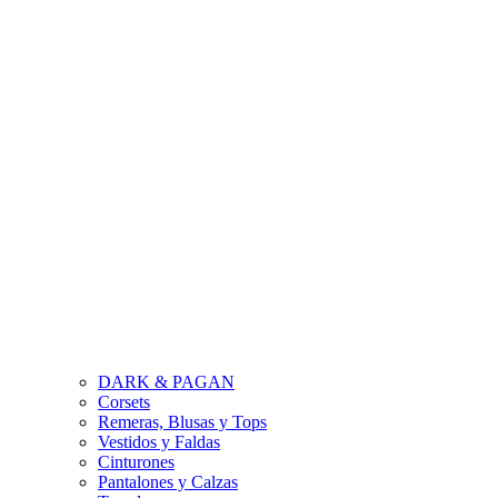
DARK & PAGAN
Corsets
Remeras, Blusas y Tops
Vestidos y Faldas
Cinturones
Pantalones y Calzas