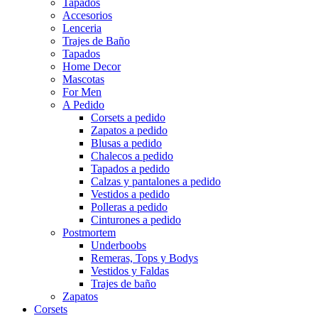
Tapados
Accesorios
Lenceria
Trajes de Baño
Tapados
Home Decor
Mascotas
For Men
A Pedido
Corsets a pedido
Zapatos a pedido
Blusas a pedido
Chalecos a pedido
Tapados a pedido
Calzas y pantalones a pedido
Vestidos a pedido
Polleras a pedido
Cinturones a pedido
Postmortem
Underboobs
Remeras, Tops y Bodys
Vestidos y Faldas
Trajes de baño
Zapatos
Corsets