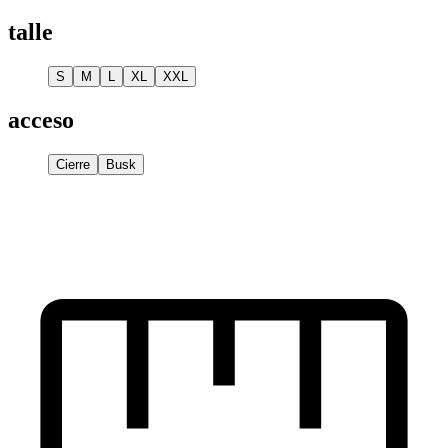
talle
S
M
L
XL
XXL
acceso
Cierre
Busk